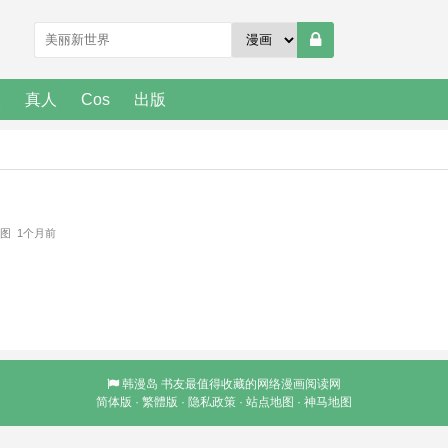
人
真人
Cos
出版
：
5 图 1个月前
韩漫岛
书友最值得收藏的网络漫画阅读网
简体版
·
繁體版
·
隐私政策
·
站点地图
·
神马地图