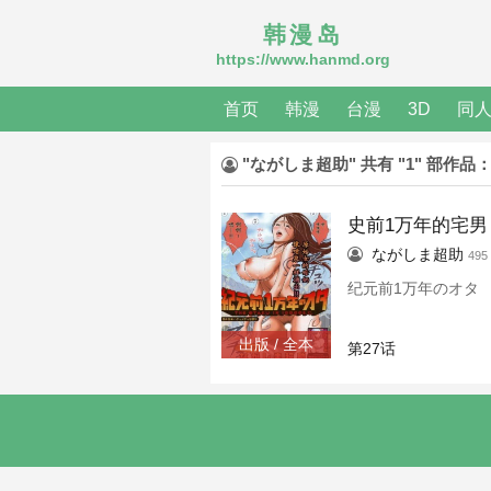
韩漫岛
https://www.hanmd.org
首页
韩漫
台漫
3D
同
"ながしま超助" 共有 "1" 部作品
史前1万年的宅男
ながしま超助
49
纪元前1万年のオタ
出版 / 全本
第27话