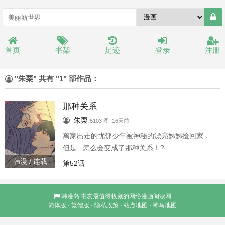
首页
书架
足迹
登录
注册
"朱栗" 共有 "1" 部作品：
那种关系
朱栗
5103 图 16天前
离家出走的忧郁少年被神秘的漂亮姊姊捡回家，
但是...怎么会变成了那种关系！?
韩漫 / 连载
第52话
韩漫岛
书友最值得收藏的网络漫画阅读网
简体版
·
繁體版
·
隐私政策
·
站点地图
·
神马地图