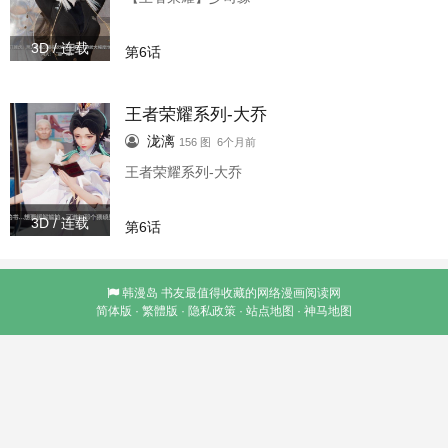
3D / 连载
第6话
王者荣耀系列-大乔
泷漓
156 图 6个月前
王者荣耀系列-大乔
3D / 连载
第6话
韩漫岛
书友最值得收藏的网络漫画阅读网
简体版
·
繁體版
·
隐私政策
·
站点地图
·
神马地图