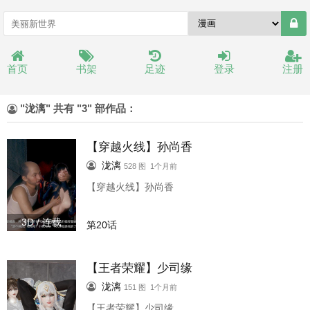
首页
书架
足迹
登录
注册
"泷漓" 共有 "3" 部作品：
【穿越火线】孙尚香
泷漓
528 图 1个月前
【穿越火线】孙尚香
3D / 连载
第20话
【王者荣耀】少司缘
泷漓
151 图 1个月前
【王者荣耀】少司缘