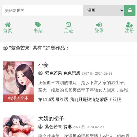
首页
书架
足迹
登录
注册
"紫色芒果" 共有 "2" 部作品：
小妾
紫色芒果
色色思想
2767 图 2024-02-29
正值血气方刚的维廷，是乡下富人家的独生子。
某天，维廷的爸爸突然带了年轻女人回来，要维
廷叫她「小妈」!!而小妈不只把维廷迷得神魂颠
韩漫 / 全本
第118话 最终话-我们只是被情慾蒙蔽了双眼
倒，还开始带着维廷慢慢跨越道德界线...
大嫂的裙子
紫色芒果
贤琳
2974 图 2024-02-29
建文此生第一次遇见的理想型情人-依洁，但她竟