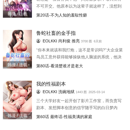
不可开交。他原本以为这辈子就这样了，没想到
一场意外让他险些丧命，却也让他得到了一款超
韩漫 / 连载
第20话-不为人知的羞耻性癖
神App。在这神App的助攻下，无聊的公务员生活
竟变得多彩多姿…
鲁蛇社畜的金手指
EOLKKI
尚利俊
推亮
3700 图 6天前
“你本来就该和我打炮，这不是常识吗?”大企业菜
鸟员工意外获得能够操纵他人脑波的系统，他决
定使用这个能力替自己过往所受的委屈讨回公道!
韩漫 / 连载
第80话-看清楚谁才是老大
我的性福剧本
EOLKKI
洗碗地狱
1443 图 2025-03-14
三个大学好友一起开创了影片工作室，而负责写
剧本、发想脚本创意的信宇随手写的白日梦内
容，竟然在一夕之间应验到现实生活中!「暗恋七
韩漫 / 连载
第60话 最终话-性福美满的家庭
年的好朋友变我的女朋友了?!难道我昨天写的剧本
真的美梦成真?」