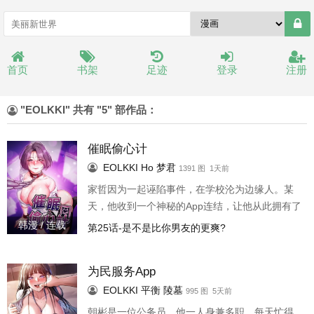
首页
书架
足迹
登录
注册
"EOLKKI" 共有 "5" 部作品：
催眠偷心计
EOLKKI
Ho
梦君
1391 图 1天前
家哲因为一起诬陷事件，在学校沦为边缘人。某
天，他收到一个神秘的App连结，让他从此拥有了
催眠他人的能力，他决定要拿来报复那些轻视他
韩漫 / 连载
第25话-是不是比你男友的更爽?
的女人…“数到3之后，你就是我的肉便器了!”
为民服务App
EOLKKI
平衡
陵墓
995 图 5天前
朝彬是一位公务员，他一人身兼多职，每天忙得