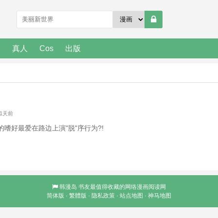
人
真人
Cos
出版
 1天前
嗜好最爱在路边上演"脱"序行为?!
韩漫岛
书友最值得收藏的网络漫画阅读网
简体版
·
繁體版
·
隐私政策
·
站点地图
·
神马地图