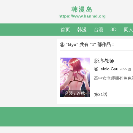
韩漫岛
https://www.hanmd.org
首页
韩漫
台漫
3D
同
"Gyu" 共有 "1" 部作品：
脱序教师
elolo
Gyu
2655 图
高中女老师拥有色色的
台漫 / 连载
第21话