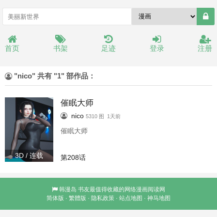
首页
书架
足迹
登录
注册
"nico" 共有 "1" 部作品：
催眠大师
nico
5310 图 1天前
催眠大师
3D / 连载
第208话
韩漫岛
书友最值得收藏的网络漫画阅读网
简体版
·
繁體版
·
隐私政策
·
站点地图
·
神马地图